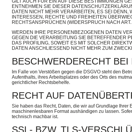
GILT AUCH FÜR EIN AUF DIESE BESTIMMUNGEN G
ENTNEHMEN SIE DIESER DATENSCHUTZERKLÄRUN
DATEN NICHT MEHR VERARBEITEN, ES SEI DENN
INTERESSEN, RECHTE UND FREIHEITEN ÜBERWI
RECHTSANSPRÜCHEN (WIDERSPRUCH NACH ART. 21
WERDEN IHRE PERSONENBEZOGENEN DATEN VERAR
GEGEN DIE VERARBEITUNG SIE BETREFFENDER 
DAS PROFILING, SOWEIT ES MIT SOLCHER DIRE
DATEN ANSCHLIESSEND NICHT MEHR ZUM ZWECKE
BESCHWERDE­RECHT BEI
Im Falle von Verstößen gegen die DSGVO steht den Betro
Aufenthalts, ihres Arbeitsplatzes oder des Orts des mut
gerichtlicher Rechtsbehelfe.
RECHT AUF DATEN­ÜBERT
Sie haben das Recht, Daten, die wir auf Grundlage Ihrer E
maschinenlesbaren Format aushändigen zu lassen. Sofern 
technisch machbar ist.
SSL- BZW. TLS-VERSCHL