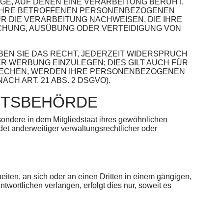
AGE, AUF DENEN EINE VERARBEITUNG BERUHT,
 IHRE BETROFFENEN PERSONENBEZOGENEN
R DIE VERARBEITUNG NACHWEISEN, DIE IHRE
ACHUNG, AUSÜBUNG ODER VERTEIDIGUNG VON
EN SIE DAS RECHT, JEDERZEIT WIDERSPRUCH
 WERBUNG EINZULEGEN; DIES GILT AUCH FÜR
SPRECHEN, WERDEN IHRE PERSONENBEZOGENEN
 ART. 21 ABS. 2 DSGVO).
HTS­BEHÖRDE
ondere in dem Mitgliedstaat ihres gewöhnlichen
et anderweitiger verwaltungsrechtlicher oder
beiten, an sich oder an einen Dritten in einem gängigen,
ortlichen verlangen, erfolgt dies nur, soweit es