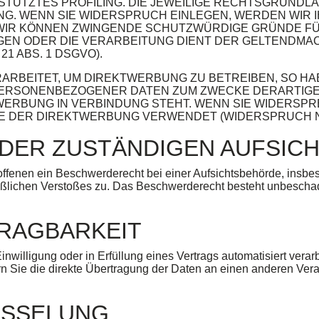
ESTÜTZTES PROFILING. DIE JEWEILIGE RECHTSGRUNDL
G. WENN SIE WIDERSPRUCH EINLEGEN, WERDEN WIR
, WIR KÖNNEN ZWINGENDE SCHUTZWÜRDIGE GRÜNDE FÜ
EGEN ODER DIE VERARBEITUNG DIENT DER GELTENDM
 ABS. 1 DSGVO).
BEITET, UM DIREKTWERBUNG ZU BETREIBEN, SO HAB
PERSONENBEZOGENER DATEN ZUM ZWECKE DERARTIGER
KTWERBUNG IN VERBINDUNG STEHT. WENN SIE WIDER
 DER DIREKTWERBUNG VERWENDET (WIDERSPRUCH NACH
 DER ZUSTÄNDIGEN AUFSIC
ffenen ein Beschwerderecht bei einer Aufsichtsbehörde, insbes
maßlichen Verstoßes zu. Das Beschwerderecht besteht unbeschad
RAG­BARKEIT
inwilligung oder in Erfüllung eines Vertrags automatisiert verar
Sie die direkte Übertragung der Daten an einen anderen Verantw
ÜSSELUNG